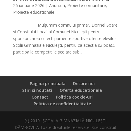
26 ianuarie 2026
|
Anunturi
,
Proiecte comunitare
,
Proiecte educationale
Mulțumim domnului primar, Dorinel Soare
şi Consiliului Local al Comunei Niculeşti pentru
sponsorizarea cu echipamente sportive oferite elevilor
Școlii Gimnaziale Niculeşti, pentru ca aceştia sǎ poatǎ
participa la competițiile şcolare sub...
Pagina principala
Despre noi
Stiri si noutati
Oferta educationala
Contact
Politica cookie-uri
Politica de confidentialitate
(c) 2019 -ȘCOALA GIMNAZIALĂ NICULEȘTI
DÂMBOVIȚA Toate drepturile rezervate. Site construit