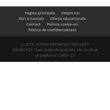
Pagina principala
Despre noi
Stiri si noutati
Oferta educationala
Contact
Politica cookie-uri
Politica de confidentialitate
(c) 2019 -ȘCOALA GIMNAZIALĂ NICULEȘTI
DÂMBOVIȚA Toate drepturile rezervate. Site construit
pe platforma CORESI 2.0