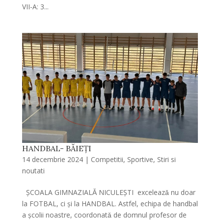
VII-A: 3...
HANDBAL- BǍIEȚI
14 decembrie 2024
|
Competitii
,
Sportive
,
Stiri si
noutati
ȘCOALA GIMNAZIALǍ NICULEȘTI exceleazǎ nu doar
la FOTBAL, ci şi la HANDBAL. Astfel, echipa de handbal
a şcolii noastre, coordonatǎ de domnul profesor de