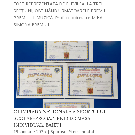
FOST REPREZENTATǍ DE ELEVII SǍI LA TREI
SECȚIUNI, OBȚINȂND URMǍTOARELE PREMII:
PREMIUL I: MUZICǍ, Prof. coordonator MIHAI
SIMONA PREMIUL I:...
OLIMPIADA NATIONALA A SPORTULUI
SCOLAR-PROBA: TENIS DE MASA,
INDIVIDUAL, BAIETI
19 ianuarie 2025
|
Sportive
,
Stiri si noutati