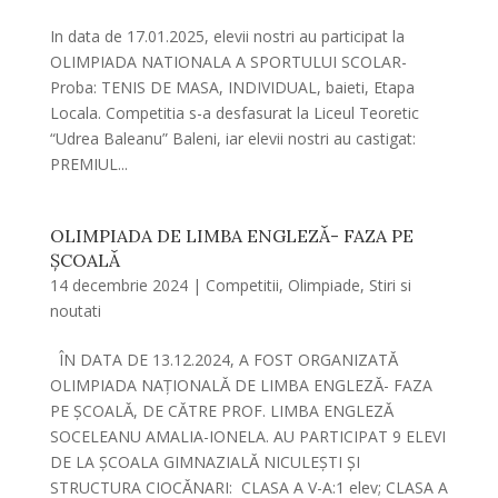
In data de 17.01.2025, elevii nostri au participat la
OLIMPIADA NATIONALA A SPORTULUI SCOLAR-
Proba: TENIS DE MASA, INDIVIDUAL, baieti, Etapa
Locala. Competitia s-a desfasurat la Liceul Teoretic
“Udrea Baleanu” Baleni, iar elevii nostri au castigat:
PREMIUL...
OLIMPIADA DE LIMBA ENGLEZǍ- FAZA PE
ȘCOALǍ
14 decembrie 2024
|
Competitii
,
Olimpiade
,
Stiri si
noutati
ÎN DATA DE 13.12.2024, A FOST ORGANIZATǍ
OLIMPIADA NAȚIONALǍ DE LIMBA ENGLEZǍ- FAZA
PE ȘCOALǍ, DE CǍTRE PROF. LIMBA ENGLEZǍ
SOCELEANU AMALIA-IONELA. AU PARTICIPAT 9 ELEVI
DE LA ȘCOALA GIMNAZIALǍ NICULEȘTI ȘI
STRUCTURA CIOCǍNARI: CLASA A V-A:1 elev; CLASA A