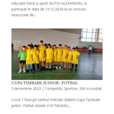
educație fizicǎ şi sport BUTOI ALEXANDRU, a
participat ȋn data de 13.12.2024 la un concurs
interşcolar de...
CUPA TIMBARK JUNIOR- FOTBAL
3 decembrie 2023
|
Competitii
,
Sportive
,
Stiri si noutati
Locul 1 faza pe centrul metodic Baleni! Cupa Tymbark
Junior- Fotbal clasele V-VI Felicitări,...