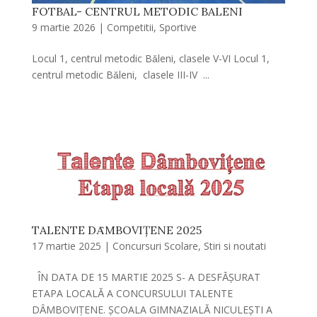
FOTBAL- CENTRUL METODIC BALENI
9 martie 2026
|
Competitii
,
Sportive
Locul 1, centrul metodic Bǎleni, clasele V-VI Locul 1,
centrul metodic Bǎleni, clasele III-IV ...
TALENTE DȂMBOVIȚENE 2025
17 martie 2025
|
Concursuri Scolare
,
Stiri si noutati
ÎN DATA DE 15 MARTIE 2025 S- A DESFǍȘURAT
ETAPA LOCALǍ A CONCURSULUI TALENTE
DȂMBOVIȚENE. ȘCOALA GIMNAZIALǍ NICULEȘTI A