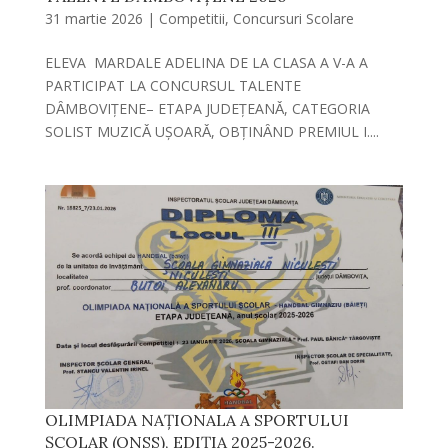
31 martie 2026
|
Competitii
,
Concursuri Scolare
ELEVA MARDALE ADELINA DE LA CLASA A V-A A
PARTICIPAT LA CONCURSUL TALENTE
DȂMBOVIȚENE– ETAPA JUDEȚEANǍ, CATEGORIA
SOLIST MUZICǍ UȘOARǍ, OBȚINȂND PREMIUL I....
OLIMPIADA NAȚIONALA A SPORTULUI
ȘCOLAR (ONSS), EDIȚIA 2025-2026.