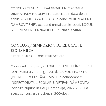
CONCURS “TALENTE DAMBOVITENE” SCOALA
GIMNAZIALA NICULESTI a participat in data de 21
aprilie 2023 la FAZA LOCALA a concursului “TALENTE
DAMBOVITENE”, ocupand urmatoarele locuri: LOCUL
I-50P cu SCENETA “RANDUIELI”, clasa a VIII-a,...
CONCURS/ SIMPOZION DE EDUCATIE
ECOLOGICA
3 martie 2023
|
Concursuri Scolare
Concursul județean „VIITORUL PLANETEI ÎNCEPE CU
NOI!” Ediția a VII-a organizat de LICEUL TEORETIC
„PETRU CERCEL” TÂRGOVIȘTE în colaborare cu
INSPECTORATUL ȘCOLAR JUDEȚEAN DÂMBOVIȚA
,concurs cuprins în CAEJ Dâmbovița, 2022-2023 La
acest concurs a participat si SCOALA...