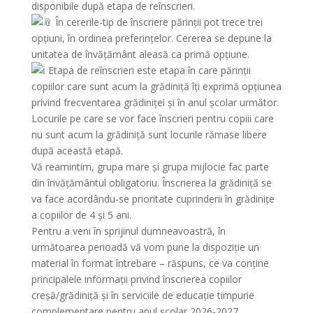
disponibile după etapa de reînscrieri.
În cererile-tip de înscriere părinții pot trece trei
opțiuni, în ordinea preferințelor. Cererea se depune la
unitatea de învățământ aleasă ca primă opțiune.
Etapa de reînscrieri este etapa în care părinții
copiilor care sunt acum la grădiniță îți exprimă opțiunea
privind frecventarea grădiniței și în anul școlar următor.
Locurile pe care se vor face înscrieri pentru copiii care
nu sunt acum la grădiniță sunt locurile rămase libere
după această etapă.
Vă reamintim, grupa mare și grupa mijlocie fac parte
din învățământul obligatoriu. Înscrierea la grădiniță se
va face acordându-se prioritate cuprinderii în grădinițe
a copiilor de 4 și 5 ani.
Pentru a veni în sprijinul dumneavoastră, în
următoarea perioadă vă vom pune la dispoziție un
material în format întrebare – răspuns, ce va conține
principalele informații privind înscrierea copiilor
creșă/grădiniță și în serviciile de educație timpurie
complementare pentru anul școlar 2026-2027.